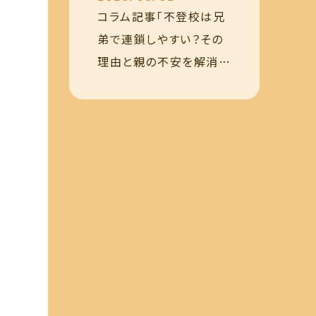
を公開しました
コラム記事「不登校は兄
弟で連鎖しやすい？その
理由と親の不安を解消す
る『対応の極意』」を公開
しました。