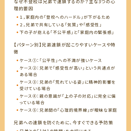
なぜ不登校は兄弟で連鎖するのか？主な3つの心
理的要因
１，家庭内の「登校へのハードル」が下がるため
２，兄弟で共有している「気質」や「感受性」
下の子が抱える「不公平感」と「家庭内の緊張感」
【パターン別】兄弟連鎖が起こりやすいケースや特
徴
ケース①：「公平性」への不満が強いケース
ケース②：兄弟で「感受性が高い」という共通点が
ある場合
ケース③：兄弟の「荒れている姿」に精神的影響を
受けている場合
ケース④：親の意識が「上の子の対応」に完全に偏
っている場合
ケース⑤：兄弟間の「心理的境界線」が曖昧な家庭
兄弟への連鎖を防ぐために、今すぐできる予防策
兄弟との「1対1の時間」を大切にする