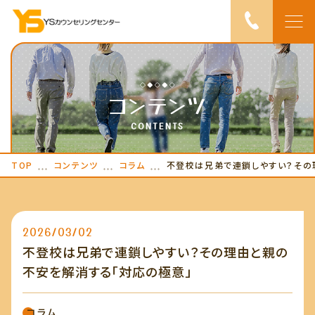
TOP
コンテンツ
ピックアップ
CONTENTS
当センターについ
TOP
コンテンツ
コラム
不登校は兄弟で連鎖しやすい？その
て
サービス紹介
2026/03/02
ご利用の流れ
不登校は兄弟で連鎖しやすい？その理由と親の
お知らせ
不安を解消する「対応の極意」
コンテンツ
コラム